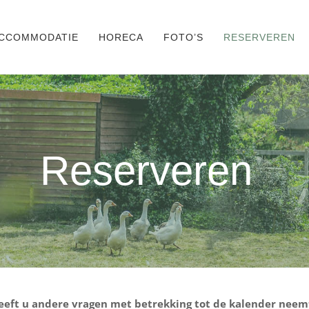
CCOMMODATIE
HORECA
FOTO’S
RESERVEREN
Reserveren
eeft u andere vragen met betrekking tot de kalender neemt